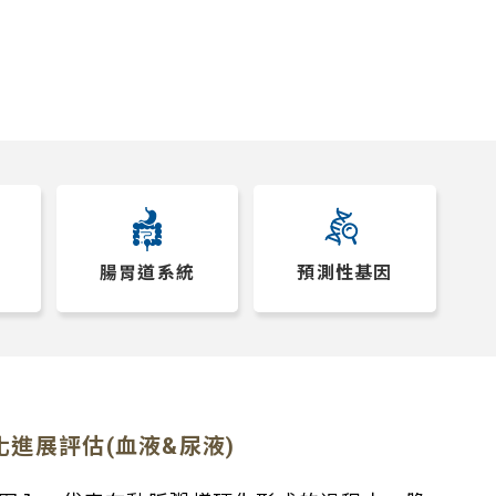
腸胃道系統
預測性基因
粥樣硬化進展評估(血液&尿液)