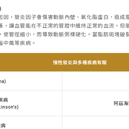
)
起因，發炎因子會傷害動脈內壁、氧化脂蛋白，造成
脹，讓血管能在不正常的管腔中維持正常的血流。但
，使管徑縮小，而導致動脈粥樣硬化。當脂肪斑塊破
腦中風等疾病。
慢性發炎與多種疾病有關
ma)
疾病
阿茲海默症
nson′s)
疾病