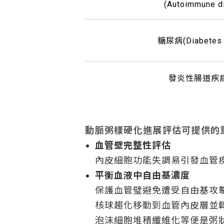
(Autoimmune d
糖尿病(Diabetes m
發炎性腸道疾病(
動脈粥樣硬化進展評估可提供的
血管壁完整性評估
內皮細胞功能失調易引發血管
平衡血液中自由基濃度
保護血管璧避免遭受自由基攻擊
核球趨化移動到血管內皮層並
泡沫細胞堆積纖維化等便是粥