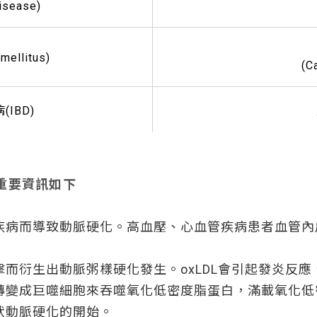
isease)
ellitus)
(C
IBD)
重要資訊如下
疾病而導致動脈硬化。高血壓、心血管疾病患者血管內
而衍生出動脈粥樣硬化發生。oxLDL會引起發炎反
轉變成巨噬細胞來吞噬氧化低密度脂蛋白，滿載氧化低
狀動脈硬化的開始。