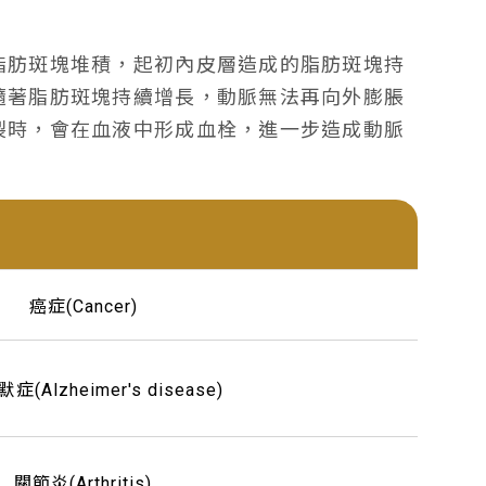
脂肪斑塊堆積，起初內皮層造成的脂肪斑塊持
隨著脂肪斑塊持續增長，動脈無法再向外膨脹
裂時，會在血液中形成血栓，進一步造成動脈
癌症(Cancer)
(Alzheimer′s disease)
關節炎(Arthritis)