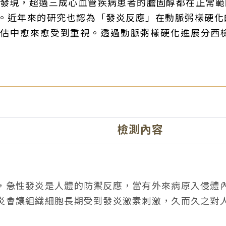
發現，超過三成心血管疾病患者的膽固醇都在正常範
。近年來的研究也認為「發炎反應」在動脈粥樣硬化
評估中愈來愈受到重視。透過動脈粥樣硬化進展分西
檢測內容
，急性發炎是人體的防禦反應，當有外來病原入侵體
炎會讓組織細胞長期受到發炎激素刺激，久而久之對