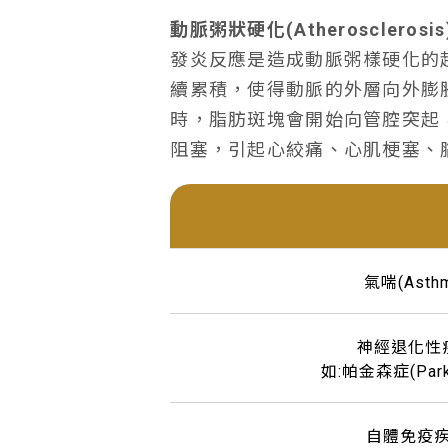
動脈粥狀硬化(Atherosclerosis
發炎反應是造成動脈粥樣硬化的
續累積，使得動脈的外層向外膨
時，脂肪斑塊會開始向管腔突起
阻塞，引起心絞痛、心肌梗塞、
氣喘(Asth
神經退化性
如:帕金森症(Parki
自體免疫