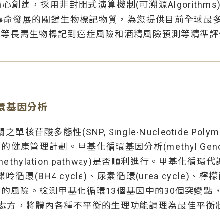
建，採用非封閉式演算機制(可溯源Algorithms
壽命發展的關鍵生物標記物質，為您提供目前全球最
康等長壽生物標記到癌症風險和酒精風險預測等精準評
環基因分析
核苷酸多態性(SNP, Single-Nucleotide Po
康管理計劃。甲基化循環基因分析(methyl Gen
ylation pathway)是否順利進行。甲基化循環代謝
蝶呤循環(BH4 cycle)、尿素循環(urea cycle)、檸檬酸
病的風險。檢測甲基化循環13個基因中的30個突變點
mics)處方，將體內各種不平衡的生理功能調理為最佳平衡