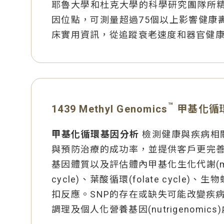
耶魯大學和杜克大學的科學研究團隊所精心創
因位點，可測量超過75個以上影響健康
床實用資訊，從追蹤衰老速度和器官健
™
1439 Methyl Genomics
甲基化循
甲基化循環基因分析
檢測健康與疾病相關之單
與預防治療的成功率，並提供客戶更完善的健
基因體質以及評估體內甲基化生化代謝(meth
cycle)、葉酸循環(folate cycle)、生物
扣反應。SNP的存在或缺失可能改變疾
調理及個人化營養基因(nutrigeno