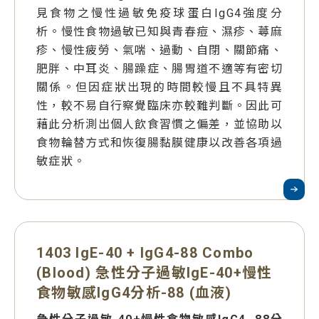
見食物之慢性過敏免疫球蛋白IgG4強度分
析。慢性食物過敏已知與青春痘、濕疹、蕁麻
疹、慢性疲勞、氣喘、過動、自閉、關節痛、
肥胖、中耳炎、腸躁症、腸胃道不適等有密切
關係。但因症狀出現的時間較慢且不具特異
性，較不易自行察覺臨床亦較難判斷。因此可
藉此分析測出個人飲食習慣之偏差，並協助以
食物輪替方式和恢復腸黏膜健康以改善各項過
敏症狀。
1403 IgE-40 + IgG4-88 Combo
(Blood) 急性分子過敏IgE-40+慢性
食物敏感IgG4分析-88 (血液)