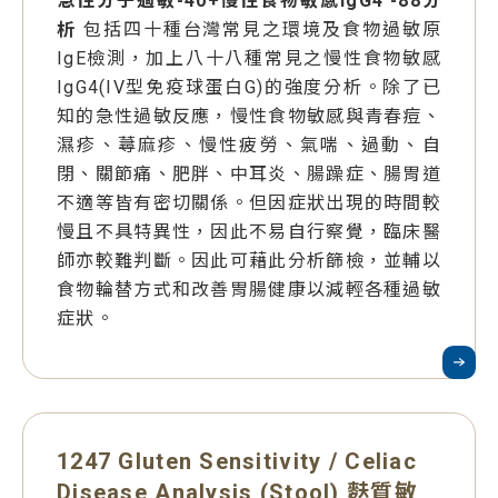
急性分子過敏-40+慢性食物敏感IgG4 -88分
析
包括四十種台灣常見之環境及食物過敏原
IgE檢測，加上八十八種常見之慢性食物敏感
IgG4(IV型免疫球蛋白G)的強度分析。除了已
知的急性過敏反應，慢性食物敏感與青春痘、
濕疹、蕁麻疹、慢性疲勞、氣喘、過動、自
閉、關節痛、肥胖、中耳炎、腸躁症、腸胃道
不適等皆有密切關係。但因症狀出現的時間較
慢且不具特異性，因此不易自行察覺，臨床醫
師亦較難判斷。因此可藉此分析篩檢，並輔以
食物輪替方式和改善胃腸健康以減輕各種過敏
症狀。
1247 Gluten Sensitivity / Celiac
Disease Analysis (Stool) 麩質敏