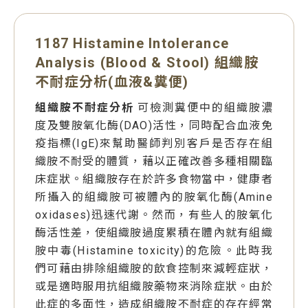
1187 Histamine Intolerance
Analysis (Blood & Stool) 組織胺
不耐症分析(血液&糞便)
組織胺不耐症分析
可檢測糞便中的組織胺濃
度及雙胺氧化酶(DAO)活性，同時配合血液免
疫指標(IgE)來幫助醫師判別客戶是否存在組
織胺不耐受的體質，藉以正確改善多種相關臨
床症狀。組織胺存在於許多食物當中，健康者
所攝入的組織胺可被體內的胺氧化酶(Amine
oxidases)迅速代謝。然而，有些人的胺氧化
酶活性差，使組織胺過度累積在體內就有組織
胺中毒(Histamine toxicity)的危險。此時我
們可藉由排除組織胺的飲食控制來減輕症狀，
或是適時服用抗組織胺藥物來消除症狀。由於
此症的多面性，造成組織胺不耐症的存在經常