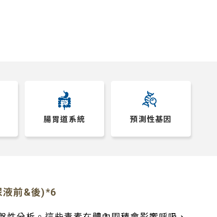
腸胃道系統
預測性基因
析(尿液前&後)*6
盤性分析。這些毒素在體內囤積會影響呼吸、