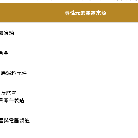
毒性元素暴露來源
屬冶煉
合金
反應燃料元件
鍍及航空
業零件製造
器與電腦製造